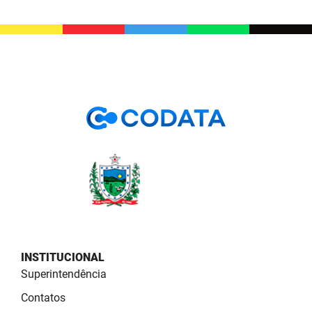
PBGÁS
PB Saúde
PBTUR
PBPREV
Projeto Cooperar
PROCASE
PROCON
Polícia Militar
Polícia Civil
INSTITUCIONAL
Superintendência
Rádio Tabajara
Contatos