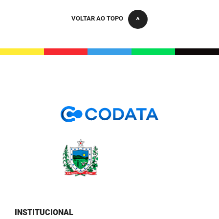
PBGÁS
VOLTAR AO TOPO
PB Saúde
PBTUR
PBPREV
Projeto Cooperar
PROCASE
PROCON
Polícia Militar
Polícia Civil
Rádio Tabajara
INSTITUCIONAL