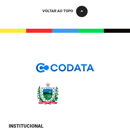
PBGÁS
VOLTAR AO TOPO
PB Saúde
PBTUR
PBPREV
Projeto Cooperar
PROCASE
PROCON
Polícia Militar
Polícia Civil
Rádio Tabajara
INSTITUCIONAL