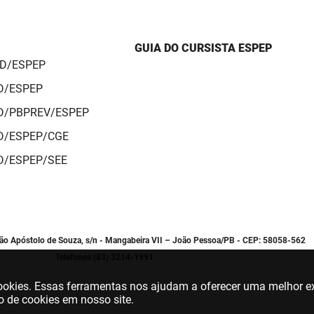
GUIA DO CURSISTA ESPEP
AD/ESPEP
AD/ESPEP
AD/PBPREV/ESPEP
AD/ESPEP/CGE
AD/ESPEP/SEE
oão Apóstolo de Souza, s/n - Mangabeira VII – João Pessoa/PB - CEP: 58058-562
Telefones:(83) 3214-1991
 cookies. Essas ferramentas nos ajudam a oferecer uma melhor ex
o de cookies em nosso site.