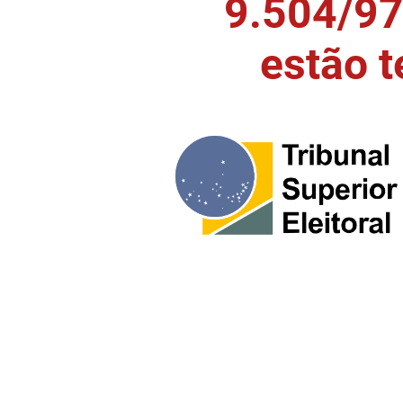
9.504/97)
estão 