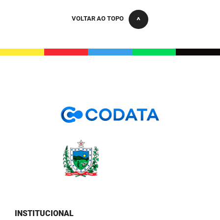
PBGÁS
VOLTAR AO TOPO
PB Saúde
PBTUR
PBPREV
Projeto Cooperar
PROCASE
PROCON
Polícia Militar
Polícia Civil
Rádio Tabajara
INSTITUCIONAL