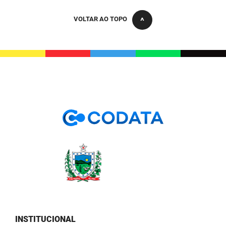
PBGÁS
VOLTAR AO TOPO
PB Saúde
PBTUR
PBPREV
Projeto Cooperar
PROCASE
PROCON
Polícia Militar
Polícia Civil
Rádio Tabajara
INSTITUCIONAL