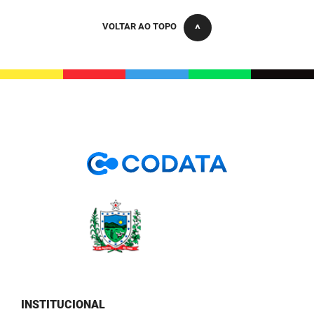
PBGÁS
VOLTAR AO TOPO
PB Saúde
PBTUR
PBPREV
Projeto Cooperar
PROCASE
PROCON
Polícia Militar
Polícia Civil
Rádio Tabajara
INSTITUCIONAL