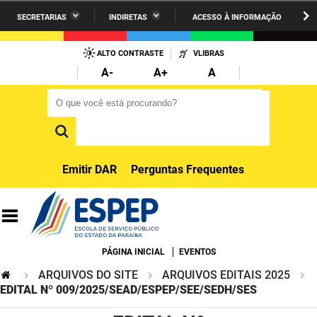
SECRETARIAS
INDIRETAS
ACESSO À INFORMAÇÃO
A União
Administração
IR
PARA
ALTO CONTRASTE
VLIBRAS
AESA
Administração Penitenciária
O
A-
A+
A
CONTEÚDO
ARPB
Agricultura Familiar e Desenvolvimento do Semiárido
O que você está procurando?
O que você está procurando?
Agevisa
Casa Civil do Governador
Cagepa
Casa Militar do Governador
Emitir DAR
Perguntas Frequentes
Cehap
Ciência, Tecnologia, Inovação e Ensino Superior
Cinep
Comunicação Institucional
Codata
Controladoria Geral do Estado
PÁGINA INICIAL
EVENTOS
ARQUIVOS DO SITE
ARQUIVOS EDITAIS 2025
Companhia Docas
Cultura
EDITAL Nº 009/2025/SEAD/ESPEP/SEE/SEDH/SES
Corpo de Bombeiros
Desenvolvimento da Agropecuária e Pesca