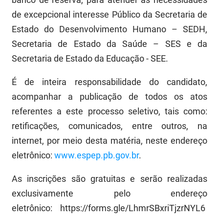
FUNES
Planejamento, Orçamento e Gestão
de excepcional interesse Público da Secretaria de
Estado do Desenvolvimento Humano – SEDH,
FUNESC
Procuradoria Geral do Estado
Secretaria de Estado da Saúde – SES e da
IMEQ
Representação Institucional
Secretaria de Estado da Educação - SEE.
IASS
Saúde
É de inteira responsabilidade do candidato,
acompanhar a publicação de todos os atos
IPHAEP
Segurança e Defesa Social
referentes a este processo seletivo, tais como:
JUCEP
Turismo e Desenvolvimento Econômico
retificações, comunicados, entre outros, na
LIFESA
internet, por meio desta matéria, neste endereço
eletrônico:
www.espep.pb.gov.br
.
LOTEP
As inscrições são gratuitas e serão realizadas
Ouvidoria Geral do Estado
exclusivamente pelo endereço
PAP
eletrônico: https://forms.gle/LhmrSBxriTjzrNYL6