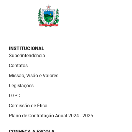
PBGÁS
PB Saúde
PBTUR
PBPREV
INSTITUCIONAL
Superintendência
Projeto Cooperar
Contatos
PROCASE
Missão, Visão e Valores
PROCON
Legislações
Polícia Militar
LGPD
Comissão de Ética
Polícia Civil
Plano de Contratação Anual 2024 - 2025
Rádio Tabajara
CONHEÇA A ESCOLA