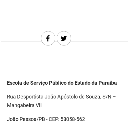
DER
Desenvolvimento e da Articulação Municipal
DETRAN
Desenvolvimento Humano
EMPAER
Educação
ESPEP
Empreender
EPC
Secretaria de Fazenda
FAC
Secretaria de Governo
Escola de Serviço Público do Estado da Paraíba
Fapesq
Infraestrutura e dos Recursos Hídricos
Rua Desportista João Apóstolo de Souza, S/N –
Fundação Casa de José Américo
Juventude, Esporte e Lazer
Mangabeira VII
FUNAD
Meio Ambiente e Sustentabilidade
João Pessoa/PB - CEP: 58058-562
FUNDAC
Mulher e da Diversidade Humana