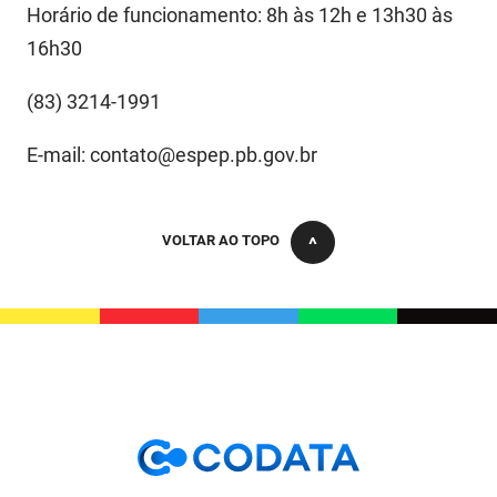
Horário de funcionamento: 8h às 12h e 13h30 às
FUNES
Planejamento, Orçamento e Gestão
16h30
FUNESC
Procuradoria Geral do Estado
(83) 3214-1991
IMEQ
Representação Institucional
E-mail: contato@espep.pb.gov.br
IASS
Saúde
IPHAEP
Segurança e Defesa Social
VOLTAR AO TOPO
JUCEP
Turismo e Desenvolvimento Econômico
LIFESA
LOTEP
Ouvidoria Geral do Estado
PAP