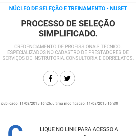
NÚCLEO DE SELEÇÃO E TREINAMENTO - NUSET
DER
Desenvolvimento e da Articulação Municipal
PROCESSO DE SELEÇÃO
DETRAN
Desenvolvimento Humano
SIMPLIFICADO.
EMPAER
Educação
CREDENCIAMENTO DE PROFISSIONAIS TÉCNICO-
ESPEP
Empreender
ESPECIALIZADOS NO CADASTRO DE PRESTADORES DE
SERVIÇOS DE INSTRUTORIA, CONSULTORIA E CORRELATOS.
EPC
Secretaria de Fazenda
FAC
Secretaria de Governo
Fapesq
Infraestrutura e dos Recursos Hídricos
Fundação Casa de José Américo
Juventude, Esporte e Lazer
publicado
:
11/08/2015 16h26
,
última modificação
:
11/08/2015 16h30
FUNAD
Meio Ambiente e Sustentabilidade
C
LIQUE NO LINK PARA ACESSO A
FUNDAC
Mulher e da Diversidade Humana