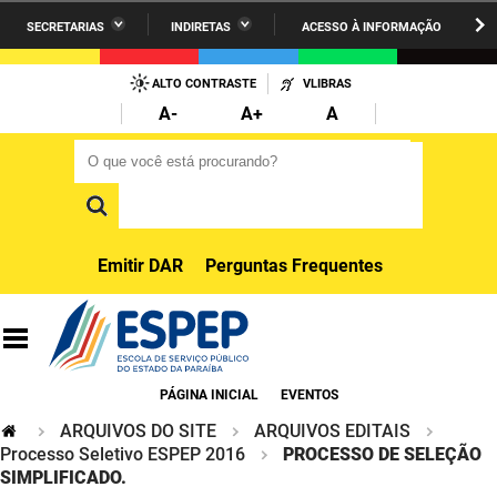
SECRETARIAS
INDIRETAS
ACESSO À INFORMAÇÃO
A União
Administração
IR
PARA
ALTO CONTRASTE
VLIBRAS
AESA
Administração Penitenciária
O
A-
A+
A
CONTEÚDO
ARPB
Agricultura Familiar e Desenvolvimento do Semiárido
O que você está procurando?
O que você está procurando?
Agevisa
Casa Civil do Governador
Cagepa
Casa Militar do Governador
Emitir DAR
Perguntas Frequentes
Cehap
Ciência, Tecnologia, Inovação e Ensino Superior
Cinep
Comunicação Institucional
Codata
Controladoria Geral do Estado
PÁGINA INICIAL
EVENTOS
ARQUIVOS DO SITE
ARQUIVOS EDITAIS
Companhia Docas
Cultura
Processo Seletivo ESPEP 2016
PROCESSO DE SELEÇÃO
SIMPLIFICADO.
Corpo de Bombeiros
Desenvolvimento da Agropecuária e Pesca