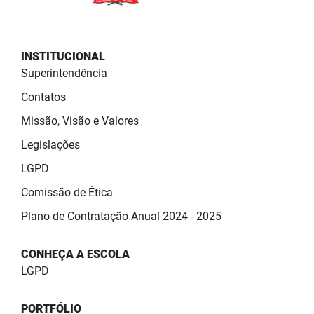
PBGÁS
PB Saúde
INSTITUCIONAL
PBTUR
Superintendência
Contatos
PBPREV
Missão, Visão e Valores
Projeto Cooperar
Legislações
PROCASE
LGPD
Comissão de Ética
PROCON
Plano de Contratação Anual 2024 - 2025
Polícia Militar
CONHEÇA A ESCOLA
Polícia Civil
LGPD
Rádio Tabajara
PORTFÓLIO