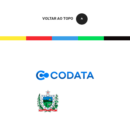
PBGÁS
PB Saúde
VOLTAR AO TOPO
PBTUR
PBPREV
Projeto Cooperar
PROCASE
PROCON
Polícia Militar
Polícia Civil
Rádio Tabajara