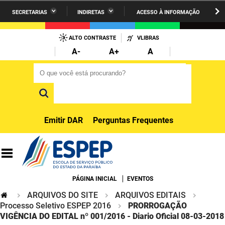
SECRETARIAS
INDIRETAS
ACESSO À INFORMAÇÃO
A União
Administração
IR
PARA
ALTO CONTRASTE
VLIBRAS
AESA
Administração Penitenciária
O
A-
A+
A
CONTEÚDO
ARPB
Agricultura Familiar e Desenvolvimento do Semiárido
O que você está procurando?
O que você está procurando?
Agevisa
Casa Civil do Governador
Cagepa
Casa Militar do Governador
Emitir DAR
Perguntas Frequentes
Cehap
Ciência, Tecnologia, Inovação e Ensino Superior
Cinep
Comunicação Institucional
Codata
Controladoria Geral do Estado
PÁGINA INICIAL
EVENTOS
ARQUIVOS DO SITE
ARQUIVOS EDITAIS
Companhia Docas
Cultura
Processo Seletivo ESPEP 2016
PRORROGAÇÃO
VIGÊNCIA DO EDITAL nº 001/2016 - Diario Oficial 08-03-2018
Corpo de Bombeiros
Desenvolvimento da Agropecuária e Pesca