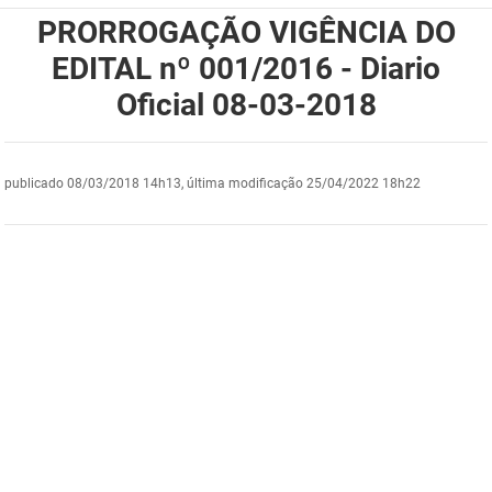
PRORROGAÇÃO VIGÊNCIA DO
DER
Desenvolvimento e da Articulação Municipal
EDITAL nº 001/2016 - Diario
DETRAN
Desenvolvimento Humano
Oficial 08-03-2018
EMPAER
Educação
ESPEP
Empreender
publicado
08/03/2018 14h13,
última modificação
25/04/2022 18h22
EPC
Secretaria de Fazenda
FAC
Secretaria de Governo
Fapesq
Infraestrutura e dos Recursos Hídricos
Fundação Casa de José Américo
Juventude, Esporte e Lazer
FUNAD
Meio Ambiente e Sustentabilidade
FUNDAC
Mulher e da Diversidade Humana