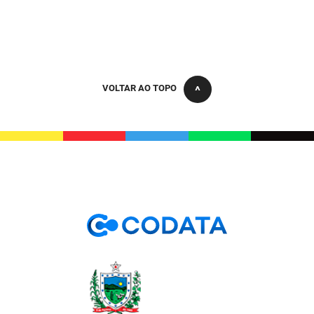
PBGÁS
PB Saúde
PBTUR
VOLTAR AO TOPO
PBPREV
Projeto Cooperar
PROCASE
PROCON
Polícia Militar
Polícia Civil
Rádio Tabajara