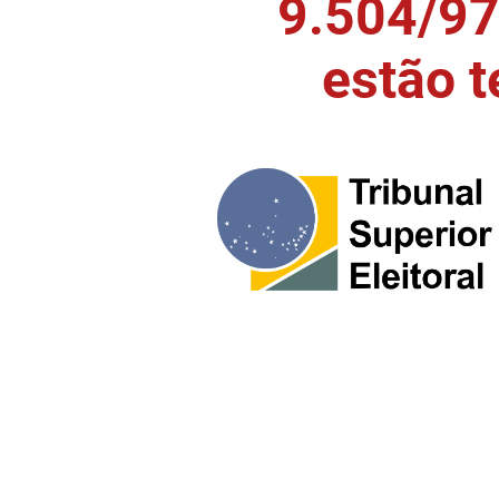
9.504/97)
estão 