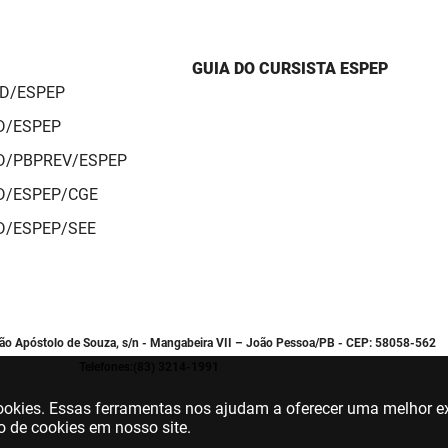
GUIA DO CURSISTA ESPEP
AD/ESPEP
AD/ESPEP
AD/PBPREV/ESPEP
AD/ESPEP/CGE
AD/ESPEP/SEE
oão Apóstolo de Souza, s/n - Mangabeira VII – João Pessoa/PB - CEP: 58058-562
Telefones:(83) 3214-1991
 cookies. Essas ferramentas nos ajudam a oferecer uma melhor ex
o de cookies em nosso site.