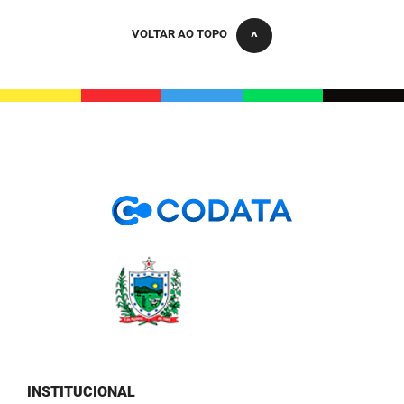
PBGÁS
VOLTAR AO TOPO
PB Saúde
PBTUR
PBPREV
Projeto Cooperar
PROCASE
PROCON
Polícia Militar
Polícia Civil
Rádio Tabajara
INSTITUCIONAL