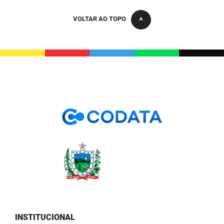
PBGÁS
VOLTAR AO TOPO
PB Saúde
PBTUR
PBPREV
Projeto Cooperar
PROCASE
PROCON
Polícia Militar
Polícia Civil
Rádio Tabajara
INSTITUCIONAL