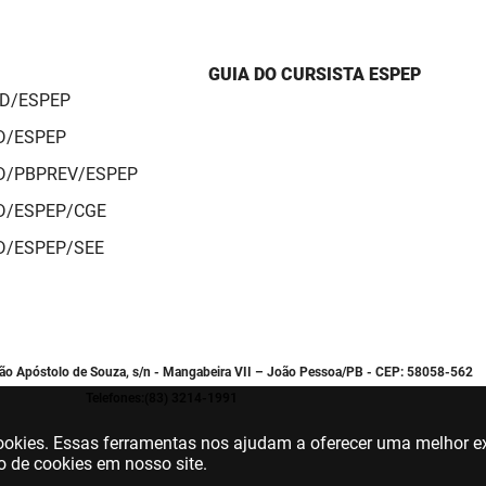
GUIA DO CURSISTA ESPEP
AD/ESPEP
AD/ESPEP
AD/PBPREV/ESPEP
AD/ESPEP/CGE
AD/ESPEP/SEE
oão Apóstolo de Souza, s/n - Mangabeira VII – João Pessoa/PB - CEP: 58058-562
Telefones:(83) 3214-1991
 cookies. Essas ferramentas nos ajudam a oferecer uma melhor ex
o de cookies em nosso site.