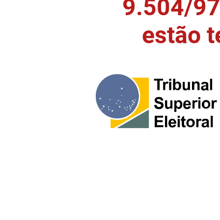
9.504/97)
estão 