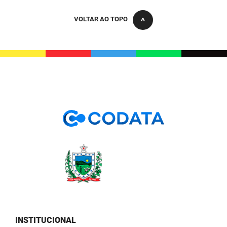
PBGÁS
VOLTAR AO TOPO
PB Saúde
PBTUR
PBPREV
Projeto Cooperar
PROCASE
PROCON
Polícia Militar
Polícia Civil
Rádio Tabajara
INSTITUCIONAL