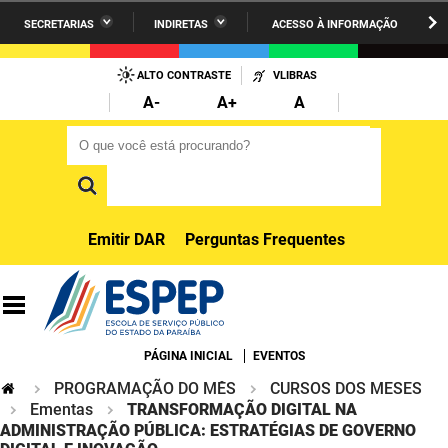
SECRETARIAS
INDIRETAS
ACESSO À INFORMAÇÃO
A União
Administração
IR
PARA
ALTO CONTRASTE
VLIBRAS
AESA
Administração Penitenciária
O
A-
A+
A
CONTEÚDO
ARPB
Agricultura Familiar e Desenvolvimento do Semiárido
O que você está procurando?
O que você está procurando?
Agevisa
Casa Civil do Governador
Cagepa
Casa Militar do Governador
Emitir DAR
Perguntas Frequentes
Cehap
Ciência, Tecnologia, Inovação e Ensino Superior
Cinep
Comunicação Institucional
Codata
Controladoria Geral do Estado
PÁGINA INICIAL
EVENTOS
PROGRAMAÇÃO DO MÊS
CURSOS DOS MESES
Companhia Docas
Cultura
Ementas
TRANSFORMAÇÃO DIGITAL NA
ADMINISTRAÇÃO PÚBLICA: ESTRATÉGIAS DE GOVERNO
Corpo de Bombeiros
Desenvolvimento da Agropecuária e Pesca