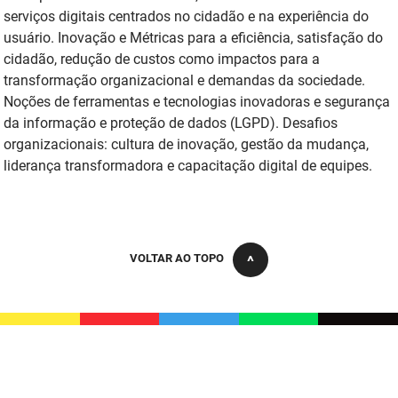
serviços digitais centrados no cidadão e na experiência do
FUNES
Planejamento, Orçamento e Gestão
usuário. Inovação e Métricas para a eficiência, satisfação do
FUNESC
cidadão, redução de custos como impactos para a
Procuradoria Geral do Estado
transformação organizacional e demandas da sociedade.
IMEQ
Representação Institucional
Noções de ferramentas e tecnologias inovadoras e segurança
da informação e proteção de dados (LGPD). Desafios
IASS
Saúde
organizacionais: cultura de inovação, gestão da mudança,
liderança transformadora e capacitação digital de equipes.
IPHAEP
Segurança e Defesa Social
JUCEP
Turismo e Desenvolvimento Econômico
LIFESA
VOLTAR AO TOPO
LOTEP
Ouvidoria Geral do Estado
PAP