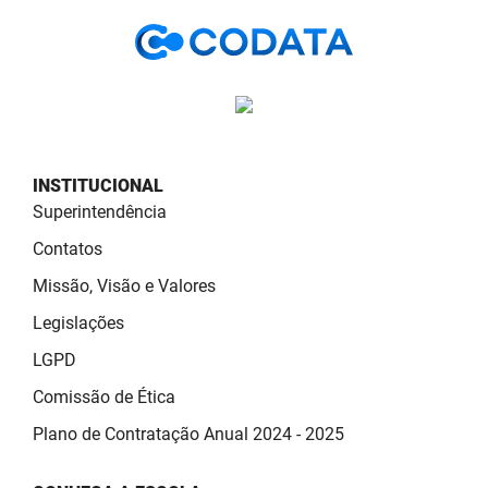
PBGÁS
PB Saúde
PBTUR
PBPREV
INSTITUCIONAL
Projeto Cooperar
Superintendência
Contatos
PROCASE
Missão, Visão e Valores
PROCON
Legislações
Polícia Militar
LGPD
Comissão de Ética
Polícia Civil
Plano de Contratação Anual 2024 - 2025
Rádio Tabajara