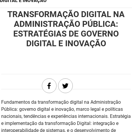
DIGITAL E INOVAÇÃO
DER
Desenvolvimento e da Articulação Municipal
TRANSFORMAÇÃO DIGITAL NA
DETRAN
ADMINISTRAÇÃO PÚBLICA:
Desenvolvimento Humano
ESTRATÉGIAS DE GOVERNO
EMPAER
Educação
DIGITAL E INOVAÇÃO
ESPEP
Empreender
EPC
Secretaria de Fazenda
FAC
Secretaria de Governo
Fapesq
Infraestrutura e dos Recursos Hídricos
Fundação Casa de José Américo
Juventude, Esporte e Lazer
Fundamentos da transformação digital na Administração
Pública: governo digital e inovação, marco legal e políticas
FUNAD
Meio Ambiente e Sustentabilidade
nacionais, tendências e experiências internacionais. Estratégia
e implementação da transformação Digital: integração e
FUNDAC
Mulher e da Diversidade Humana
interoperabilidade de sistemas, e o desenvolvimento de